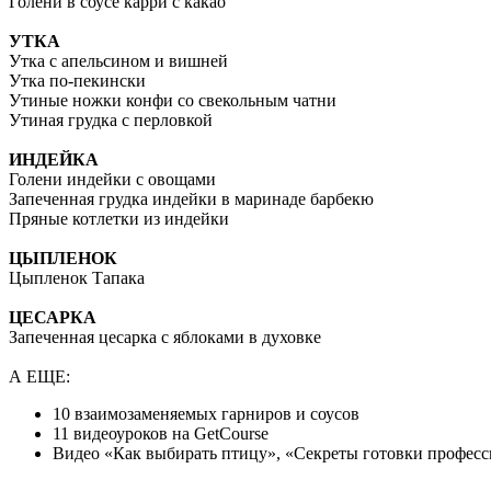
Голени в соусе карри с какао
УТКА
Утка с апельсином и вишней
Утка по-пекински
Утиные ножки конфи со свекольным чатни
Утиная грудка с перловкой
ИНДЕЙКА
Голени индейки с овощами
Запеченная грудка индейки в маринаде барбекю
Пряные котлетки из индейки
ЦЫПЛЕНОК
Цыпленок Тапака
ЦЕСАРКА
Запеченная цесарка с яблоками в духовке
А ЕЩЕ:
10 взаимозаменяемых гарниров и соусов
11 видеоуроков на GetCourse
Видео «Как выбирать птицу», «Секреты готовки професси