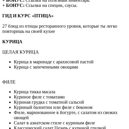
+ БОНУС:
Ссылки на полезный инвентарь.
+ БОНУС:
Ссылки на специи, соусы.
ГИД И КУРС «ПТИЦА»
27 блюд из птицы ресторанного уровня, которые ты легко
повторишь на своей кухне
КУРИЦА
ЦЕЛАЯ КУРИЦА
Курица в маринаде с арахисовой пастой
Курица с запеченными овощами
ФИЛЕ
Курица тикка масала
Куриное филе с томатами
Куриная грудка с томатной сальсой
Куриный балонтин или филе с беконом
Филе, маринованное в йогурте, с салатом из свежих
овощей
Салат в азиатском стиле с куриным филе
Классический салат Цезарь с куриной грудкой