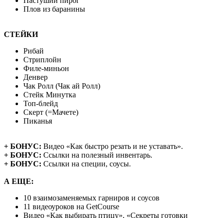
Пастуший пирог
Плов из баранины
СТЕЙКИ
Рибай
Стриплойн
Филе-миньон
Денвер
Чак Ролл (Чак ай Ролл)
Стейк Минутка
Топ-блейд
Скерт (=Мачете)
Пиканья
+ БОНУС:
Видео «Как быстро резать и не уставать».
+ БОНУС:
Ссылки на полезный инвентарь.
+ БОНУС:
Ссылки на специи, соусы.
А ЕЩЕ:
10 взаимозаменяемых гарниров и соусов
11 видеоуроков на GetCourse
Видео «Как выбирать птицу», «Секреты готовки