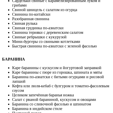
Сардельки свиные с карамелизированным луком и
грибами
Свиной шницель с салатом из огурца
Свинина по-китайски
Разобранная свинина
Свиная рулька
Свиная грудинка по-азиатски
Свинина терияки с деревенским салатом
Свиные ребрышки с кукурузой
Мини-бургеры со свиными котлетками
Быстрая свинина по-азиатски с зеленой фасолью
БАРАНИНА
Каре баранины с кускусом и йогуртовой заправкой
Каре баранины с пюре из горошка, шпината и мяты
Баранина по-азиатски с битыми огурцами и рисовой
лапшой
Кефта или люля-кебаб с булгуром и томатно-фасолевым
соусом
Целиком запечённая баранья ножка
Салат с рваной бараниной, кускусом и овощами
Баранина со сливочной фасолью и шпинатом
Баранина в индийском стиле