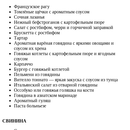
Французское рагу
Томлёные щёчки с ароматным соусом
Сочная лазанья
Нежный бефстроганов с картофельным пюре
Салат с ростбифом, черри и горчичной заправкой
Брускетта с ростбифом
Тартар
Ароматная варёная говядина с яркими овощами и
соусом их хрена
Говяжьи котлеты с картофельным пюре и ягодным
соусом
Карпаччо
Бургер с говяжьей котлетой
Пельмени из говядины
Вителло тоннато — яркая закуска с соусом из тунца
Итальянский салат из отварной говядины
Оссобуко или говяжья голяшка на кости
Говядина в азиатском маринаде
Ароматный гуляш
Паста больньезе
СВИНИНА