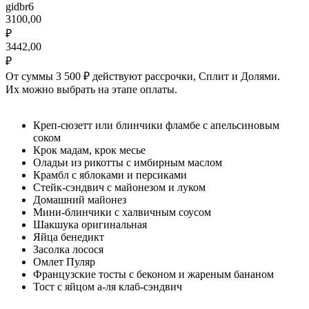
gidbr6
3100,00
₽
3442,00
₽
От суммы 3 500 ₽ действуют рассрочки, Сплит и Долями.
Их можно выбрать на этапе оплаты.
Креп-сюзетт или блинчики фламбе с апельсиновым
соком
Крок мадам, крок месье
Оладьи из рикотты с имбирным маслом
Крамбл с яблоками и персиками
Стейк-сэндвич с майонезом и луком
Домашний майонез
Мини-блинчики с халвичным соусом
Шакшука оригинальная
Яйца бенедикт
Засолка лосося
Омлет Пуляр
Французские тосты с беконом и жареным бананом
Тост с яйцом а-ля клаб-сэндвич