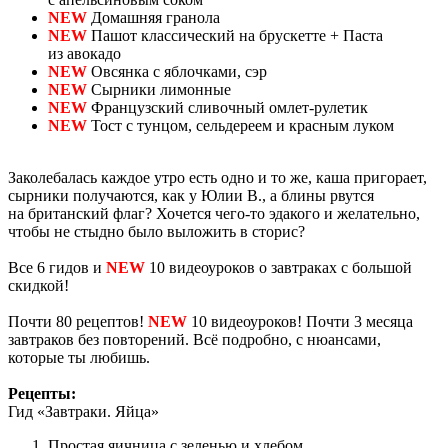
NEW
Домашняя гранола
NEW
Пашот классический на брускетте + Паста
из авокадо
NEW
Овсянка с яблочками, сэр
NEW
Сырники лимонные
NEW
Французский сливочный омлет-рулетик
NEW
Тост с тунцом, сельдереем и красным луком
Заколебалась каждое утро есть одно и то же, каша пригорает,
сырники получаются, как у Юлии В., а блины рвутся
на британский флаг? Хочется чего-то эдакого и желательно,
чтобы не стыдно было выложить в сторис?
Все 6 гидов и
NEW
10 видеоуроков о завтраках с большой
скидкой!
Почти 80 рецептов!
NEW
10 видеоуроков! Почти 3 месяца
завтраков без повторений. Всё подробно, с нюансами,
которые ты любишь.
Рецепты:
Гид «Завтраки. Яйца»
Простая яичница с зеленью и хлебом