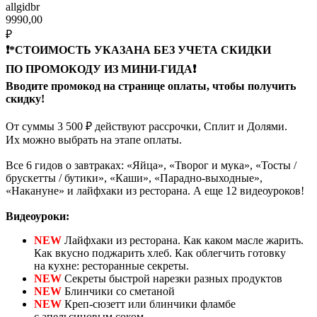
allgidbr
9990,00
₽
❗️*СТОИМОСТЬ УКАЗАНА БЕЗ УЧЕТА СКИДКИ
ПО ПРОМОКОДУ ИЗ МИНИ-ГИДА❗️
Вводите промокод на странице оплаты, чтобы получить
скидку!
От суммы 3 500 ₽ действуют рассрочки, Сплит и Долями.
Их можно выбрать на этапе оплаты.
Все 6 гидов о завтраках: «Яйца», «Творог и мука», «Тосты /
брускетты / бутики», «Каши», «Парадно-выходные»,
«Накануне» и лайфхаки из ресторана. А еще 12 видеоуроков!
Видеоуроки:
NEW
Лайфхаки из ресторана. Как каком масле жарить.
Как вкусно поджарить хлеб. Как облегчить готовку
на кухне: ресторанные секреты.
NEW
Секреты быстрой нарезки разных продуктов
NEW
Блинчики со сметаной
NEW
Креп-сюзетт или блинчики фламбе
с апельсиновым соком