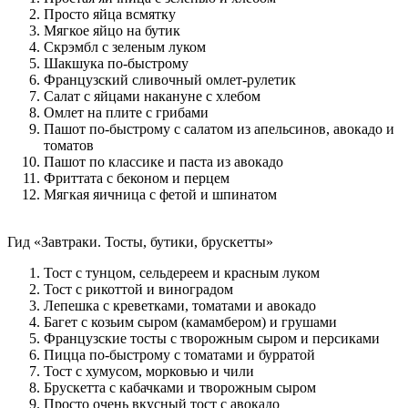
Просто яйца всмятку
Мягкое яйцо на бутик
Скрэмбл с зеленым луком
Шакшука по-быстрому
Французский сливочный омлет-рулетик
Салат с яйцами накануне с хлебом
Омлет на плите с грибами
Пашот по-быстрому с салатом из апельсинов, авокадо и
томатов
Пашот по классике и паста из авокадо
Фриттата с беконом и перцем
Мягкая яичница с фетой и шпинатом
Гид «Завтраки. Тосты, бутики, брускетты»
Тост с тунцом, сельдереем и красным луком
Тост с рикоттой и виноградом
Лепешка с креветками, томатами и авокадо
Багет с козьим сыром (камамбером) и грушами
Французские тосты с творожным сыром и персиками
Пицца по-быстрому с томатами и бурратой
Тост с хумусом, морковью и чили
Брускетта с кабачками и творожным сыром
Просто очень вкусный тост с авокадо