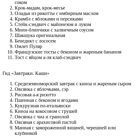
соком
Крок-мадам, крок-месье
Оладьи из рикотты с имбирным маслом
Крамбл с яблоками и персиками
Стейк-сэндвич с майонезом и луком
Мини-блинчики с халвичным соусом
Шакшука оригинальная
Бенедикт с лососем
Омлет Пуляр
Французские тосты с беконом и жареным бананом
Тост с яйцом а-ля клаб-сэндвич
Гид «Завтраки. Каши»
Средиземноморский завтрак с киноа и жареным сыром
Овсянка с яблочками, сэр
Рисовая а-я ризотто
Пшенная с беконом и ягодами
Кукурузная по-итальянски
Киноа на кокосовом с грушей
Овсянка с чиа и гранолой
Овсяная с арахисовой пастой
Манная с замороженной вишней, черешней или
клубникой