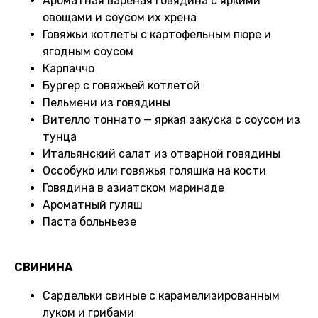
Ароматная варёная говядина с яркими
овощами и соусом их хрена
Говяжьи котлеты с картофельным пюре и
ягодным соусом
Карпаччо
Бургер с говяжьей котлетой
Пельмени из говядины
Вителло тоннато — яркая закуска с соусом из
тунца
Итальянский салат из отварной говядины
Оссобуко или говяжья голяшка на кости
Говядина в азиатском маринаде
Ароматный гуляш
Паста больньезе
СВИНИНА
Сардельки свиные с карамелизированным
луком и грибами